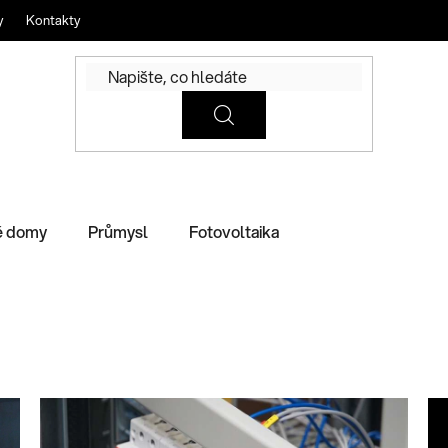
y
Kontakty
é domy
Průmysl
Fotovoltaika