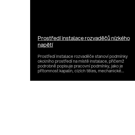
Prostředí instalace rozvaděčů nízkého
napětí
Prostředí instalace rozvaděče stanoví podmínky
okolního prostředí na místě instalace, přičemž
podrobně popisuje pracovní podmínky, jako je
přítomnost kapalin, cizích těles, mechanické
nárazy, ultrafia...