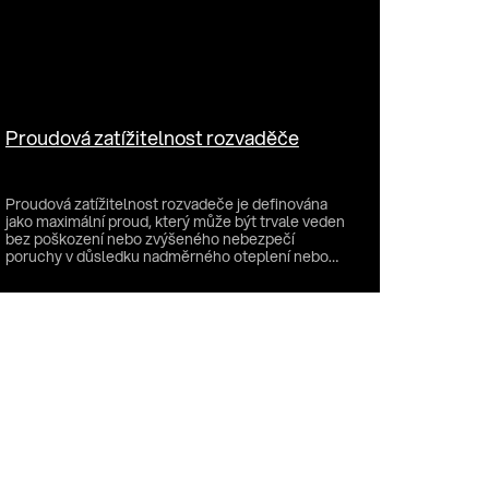
Proudová zatížitelnost rozvaděče
Proudová zatížitelnost rozvadeče je definována
jako maximální proud, který může být trvale veden
bez poškození nebo zvýšeného nebezpečí
poruchy v důsledku nadměrného oteplení nebo
jiných mechanis...