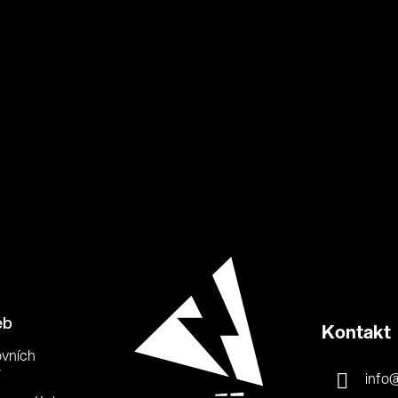
eb
Kontakt
ovních
info