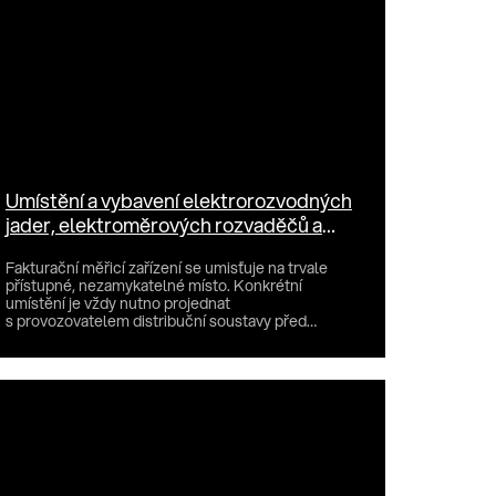
Umístění a vybavení elektrorozvodných
jader, elektroměrových rozvaděčů a
rozvodnic
Fakturační měřicí zařízení se umisťuje na trvale
přístupné, nezamykatelné místo. Konkrétní
umístění je vždy nutno projednat
s provozovatelem distribuční soustavy před
započetím prací v rámci...