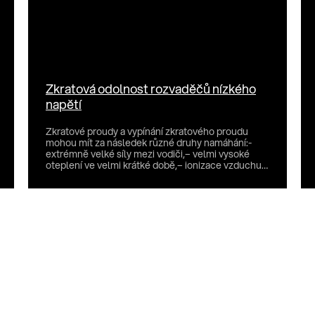
Zkratová odolnost rozvaděčů nízkého
napětí
Zkratové proudy a vypínání zkratového proudu
mohou mít za následek různé druhy namáhání:-
extrémně velké síly mezi vodiči,– velmi vysoké
oteplení ve velmi krátké době,– ionizace vzduchu
v dů...
O
v
l
á
d
a