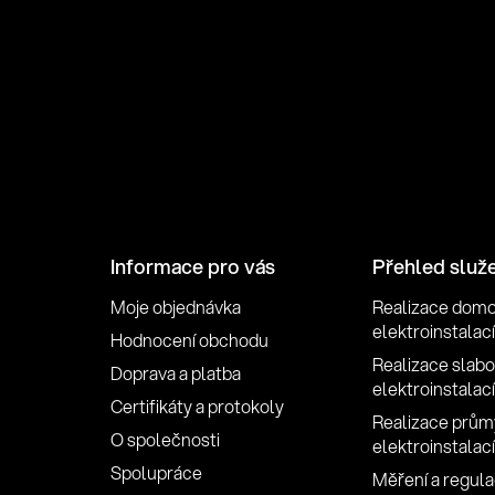
Informace pro vás
Přehled služ
Moje objednávka
Realizace dom
elektroinstalací
Hodnocení obchodu
Realizace slab
Doprava a platba
elektroinstalací
Certifikáty a protokoly
Realizace prům
O společnosti
elektroinstalací
Spolupráce
Měření a regulac