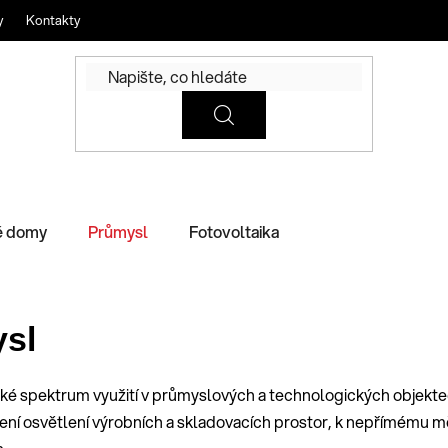
y
Kontakty
é domy
Průmysl
Fotovoltaika
sl
é spektrum využití v průmyslových a technologických objektech
řízení osvětlení výrobních a skladovacích prostor, k nepřímému měř