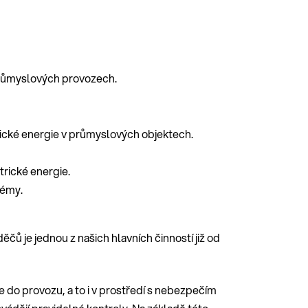
v průmyslových provozech.
cké energie v průmyslových objektech.
rické energie.
témy.
ů je jednou z našich hlavních činností již od
e do provozu, a to i v prostředí s nebezpečím