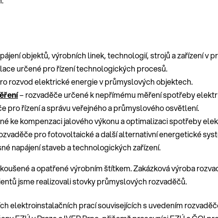
.
ájení objektů, výrobních linek, technologií, strojů a zařízení 
lace určené pro řízení technologických procesů.
ro rozvod elektrické energie v průmyslových objektech.
ěření
– rozvaděče určené k nepřímému měření spotřeby elektri
e pro řízení a správu veřejného a průmyslového osvětlení.
é ke kompenzaci jalového výkonu a optimalizaci spotřeby elekt
ozvaděče pro fotovoltaické a další alternativní energetické sys
é napájení staveb a technologických zařízení.
oušené a opatřené výrobním štítkem. Zakázková výroba rozvaděč
klientů jsme realizovali stovky průmyslových rozvaděčů.
ích elektroinstalačních prací souvisejících s uvedením rozvaděč