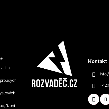
eb
Kontakt
ovních
info
oproudých
+420
yslových
e, řízení