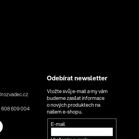
Odebírat newsletter
Vložte svůj e-mail a my vám
@
rozvadec.cz
budeme zasílat informace
o nových produktech na
 608 609 004
našem e-shopu.
Přihlášení
E-mail
k
odběru