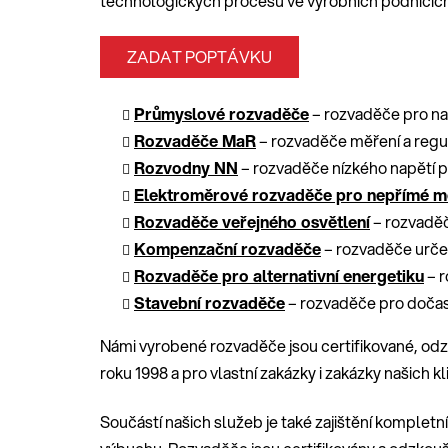
technologických procesů ve výrobních podnicích
ZADAT POPTÁVKU
Průmyslové rozvaděče
– rozvaděče pro nap
Rozvaděče MaR
– rozvaděče měření a regu
Rozvodny NN
– rozvaděče nízkého napětí p
Elektroměrové rozvaděče pro nepřímé m
Rozvaděče veřejného osvětlení
– rozvaděč
Kompenzační rozvaděče
– rozvaděče určen
Rozvaděče pro alternativní energetiku
– r
Stavební rozvaděče
– rozvaděče pro dočasn
Námi vyrobené rozvaděče jsou certifikované, odzk
roku 1998 a pro vlastní zakázky i zakázky našich 
Součástí našich služeb je také zajištění kompletn