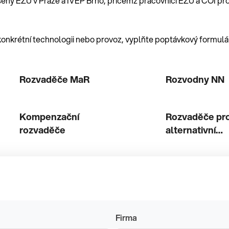
eny EZÚ v Praze a IVEP Brno, přičemž pracovníci EZÚ a ČOI prov
onkrétní technologii nebo provoz, vyplňte poptávkový formulář
Rozvaděče MaR
Rozvodny NN
Kompenzační
Rozvaděče pr
rozvaděče
alternativní
energetiku
Firma