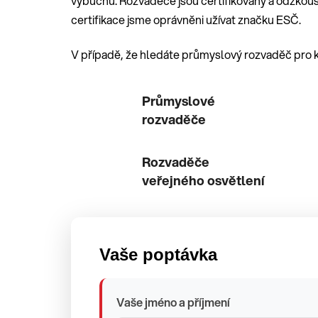
výbuchu. Rozvaděče jsou certifikovány a odzkouš
certifikace jsme oprávněni užívat značku ESČ.
V případě, že hledáte průmyslový rozvaděč pro k
Průmyslové
rozvaděče
Rozvaděče
veřejného osvětlení
Vaše poptávka
Vaše jméno a příjmení