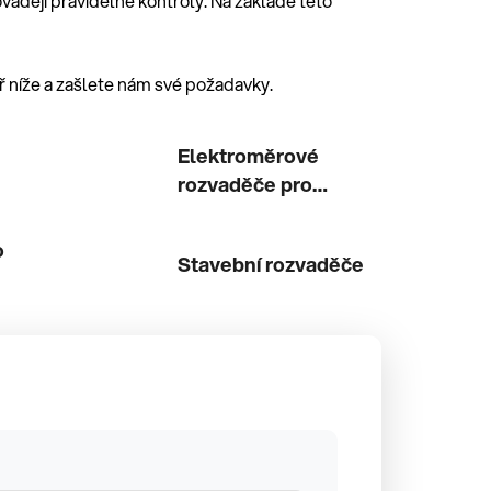
ádějí pravidelné kontroly. Na základě této
 níže a zašlete nám své požadavky.
Elektroměrové
rozvaděče pro
nepřímé měření
o
Stavební rozvaděče