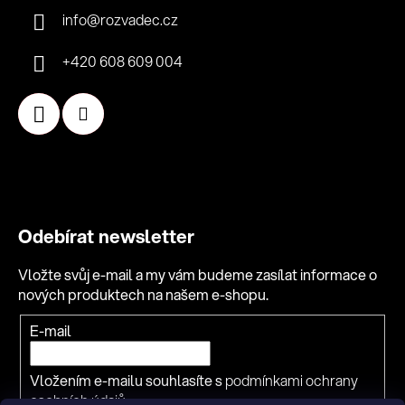
info
@
rozvadec.cz
+420 608 609 004
Odebírat newsletter
Vložte svůj e-mail a my vám budeme zasílat informace o
nových produktech na našem e-shopu.
Přihlášení
E-mail
k
odběru
Vložením e-mailu souhlasíte s
podmínkami ochrany
novinek
osobních údajů