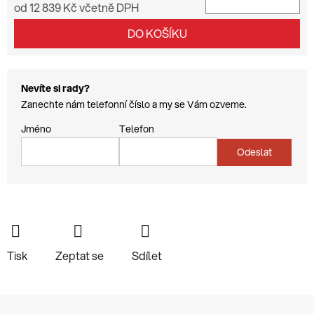
od
12 839 Kč
včetně DPH
Měrná cena:
DO KOŠÍKU
Nevíte si rady?
Zanechte nám telefonní číslo a my se Vám ozveme.
Jméno
Telefon
Odeslat
Tisk
Zeptat se
Sdílet