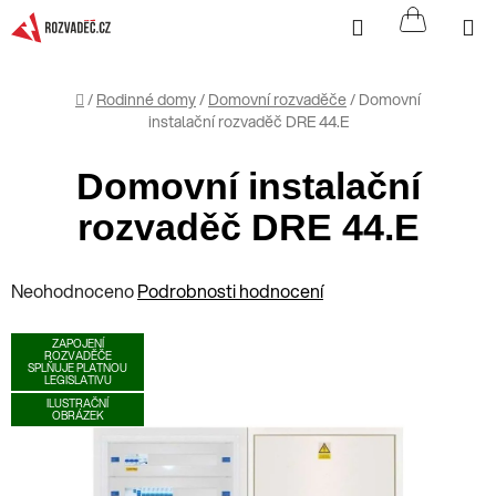
Přejít
Hledat
NÁKUP
na
KOŠÍK
obsah
Domů
/
Rodinné domy
/
Domovní rozvaděče
/
Domovní
instalační rozvaděč DRE 44.E
Domovní instalační
rozvaděč DRE 44.E
Průměrné
Neohodnoceno
Podrobnosti hodnocení
hodnocení
ZAPOJENÍ
produktu
ROZVADĚČE
SPLŇUJE PLATNOU
je
LEGISLATIVU
ILUSTRAČNÍ
0,0
OBRÁZEK
z
5