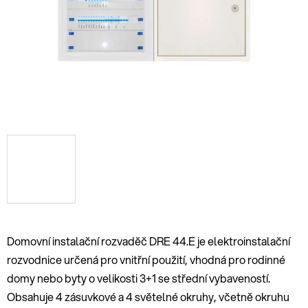
hvězdiček.
Domovní instalační rozvaděč DRE 44.E je elektroinstalační
rozvodnice určená pro vnitřní použití, vhodná pro rodinné
domy nebo byty o velikosti 3+1 se střední vybaveností.
Obsahuje 4 zásuvkové a 4 světelné okruhy, včetně okruhu