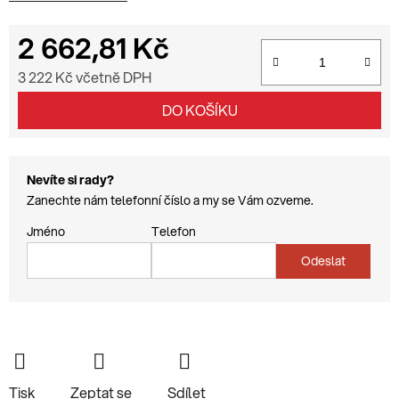
2 662,81 Kč
3 222 Kč včetně DPH
Měrná cena:
DO KOŠÍKU
Nevíte si rady?
Zanechte nám telefonní číslo a my se Vám ozveme.
Jméno
Telefon
Odeslat
Tisk
Zeptat se
Sdílet