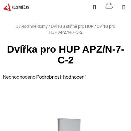
Přejít
Hledat
NÁKUP
na
KOŠÍK
obsah
Domů
/
Rodinné domy
/
Dvířka a skříně pro HUP
/
Dvířka pro
HUP APZ/N-7-C-2
Dvířka pro HUP APZ/N-7-
C-2
Průměrné
Neohodnoceno
Podrobnosti hodnocení
hodnocení
produktu
je
0,0
z
5