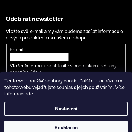
Odebírat newsletter
Vložte svůj e-mail a my vám budeme zasílat informace o
nových produktech na našem e-shopu.
Přihlášení
E-mail
k
odběru
Vložením e-mailu souhlasíte s
podmínkami ochrany
novinek
osobních údajů
Tento web používá soubory cookie. Dalším procházením
PŘIHLÁSIT SE
tohoto webu vyjadřujete souhlas s jejich používáním.. Více
informací
zde
.
Nastavení
Copyright 2026
Rozvaděč.cz
. Všechna práva vyhrazena.
Upravit nastavení cookies
|
Obchodní podmínky
|
Ochrana
osobních údajů
Souhlasím
Vytvořil Shoptet
PekneWeby