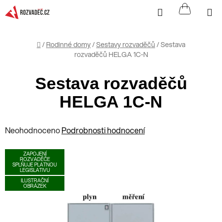
Přejít
Hledat
NÁKUP
na
KOŠÍK
obsah
Domů
/
Rodinné domy
/
Sestavy rozvaděčů
/
Sestava
rozvaděčů HELGA 1C-N
Sestava rozvaděčů
HELGA 1C-N
Průměrné
Neohodnoceno
Podrobnosti hodnocení
hodnocení
ZAPOJENÍ
produktu
ROZVADĚČE
SPLŇUJE PLATNOU
je
LEGISLATIVU
ILUSTRAČNÍ
0,0
OBRÁZEK
z
5