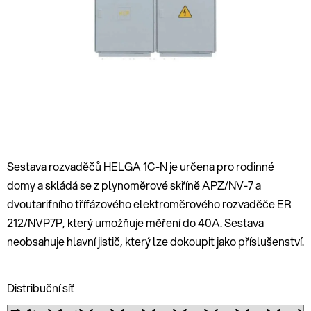
hvězdiček.
Sestava rozvaděčů HELGA 1C-N je určena pro rodinné
domy a skládá se z plynoměrové skříně APZ/NV-7 a
dvoutarifního třífázového elektroměrového rozvaděče ER
212/NVP7P, který umožňuje měření do 40A. Sestava
neobsahuje hlavní jistič, který lze dokoupit jako příslušenství.
Distribuční síť